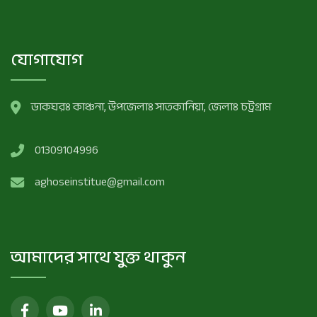
যোগাযোগ
ডাকঘরঃ কাঞ্চনা, উপজেলাঃ সাতকানিয়া, জেলাঃ চট্রগ্রাম
01309104996
aghoseinstitue@gmail.com
আমাদের সাথে যুক্ত থাকুন