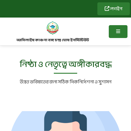
লগইন
আমিলাইষ কাঞ্চনা বঙ্গ চন্দ্র ঘোষ ইনস্টিটিউট
নিষ্ঠা ও নেতৃত্বে অঙ্গীকারবদ্ধ
উন্নত ভবিষ্যতের জন্য সঠিক দিকনির্দেশনা ও সুশাসন