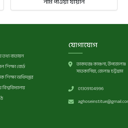
নাম পাওয়া যায়নি
যোগাযোগ
 তথ্য বাতায়ন
ডাকঘরঃ কাঞ্চনা, উপজেলাঃ
ল শিক্ষা বোর্ড
সাতকানিয়া, জেলাঃ চট্রগ্রাম
মিক শিক্ষা অধিদপ্তর
 বিশ্ববিদ্যালয়
01309104996
াঠ
aghoseinstitue@gmail.c