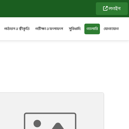
লগইন
পাঠদান ও স্বীকৃতি
পরীক্ষা ও ফলাফল
সুবিধাদি
গ্যালারি
যোগাযোগ
ক্ষ