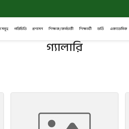
 সমূহ
পরিচিতি
প্রশাসন
শিক্ষক/কর্মচারী
শিক্ষার্থী
ভর্তি
একাডেমিক
গ্যালারি
কল
ক্যাম্পাস
অনুষ্ঠান
খেলাধুলা
শ্রেণিক