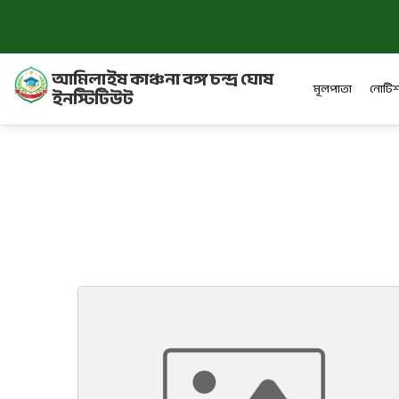
আমিলাইষ কাঞ্চনা বঙ্গ চন্দ্র ঘোষ
মূলপাতা
নোটিশ
ইনস্টিটিউট
স