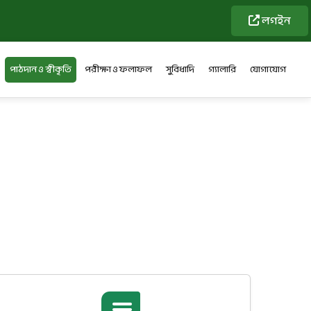
লগইন
পাঠদান ও স্বীকৃতি
পরীক্ষা ও ফলাফল
সুবিধাদি
গ্যালারি
যোগাযোগ