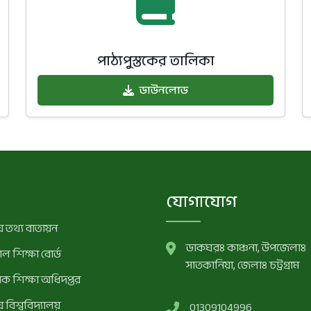
পাঠ্যপুস্তকের তালিকা
ডাউনলোড
যোগাযোগ
 তথ্য বাতায়ন
ডাকঘরঃ কাঞ্চনা, উপজেলাঃ
ল শিক্ষা বোর্ড
সাতকানিয়া, জেলাঃ চট্রগ্রাম
মিক শিক্ষা অধিদপ্তর
 বিশ্ববিদ্যালয়
01309104996