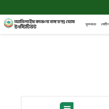
আমিলাইষ কাঞ্চনা বঙ্গ চন্দ্র ঘোষ
মূলপাতা
নোটিশ
ইনস্টিটিউট